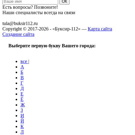
Есть вопросы? Позвоните!
Наши специалисты всегда на связи
+7 (915) 109-50-00
tula@buksir112.ru
Copyright © 2017-2026 - «Буксир-112» —
Карта сайта
Создание сайта
Выберите первую букву Вашего города:
все |
А
Б
В
Г
Д
Е
Ё
Ж
З
И
Й
К
Л