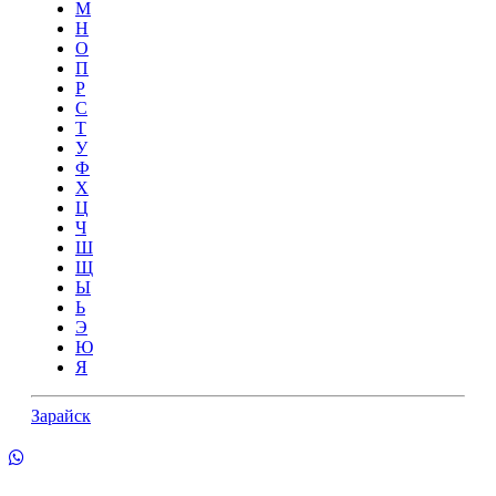
М
Н
О
П
Р
С
Т
У
Ф
Х
Ц
Ч
Ш
Щ
Ы
Ь
Э
Ю
Я
Зарайск